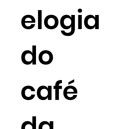
elogia
do
café
da