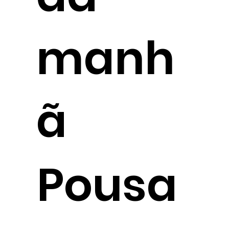
manh
ã
Pousa