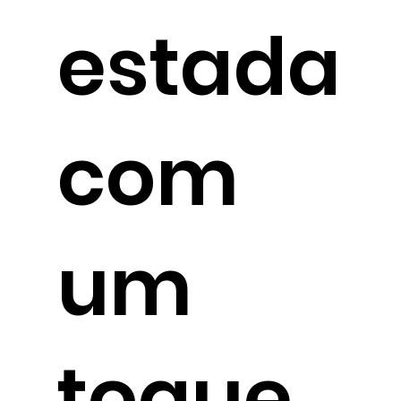
estada
com
um
toque