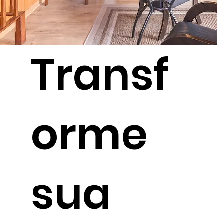
Transf
orme
sua